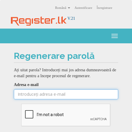
Română
Autentificare
Înregistrare
V.21
Toggle
navigati
Regenerare parolă
Ați uitat parola? Introduceți mai jos adresa dumneavoastră de
e-mail pentru a începe procesul de regenerare.
Adresa e-mail