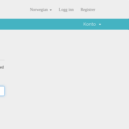
Norwegian
Logg inn
Registrer
Konto
med