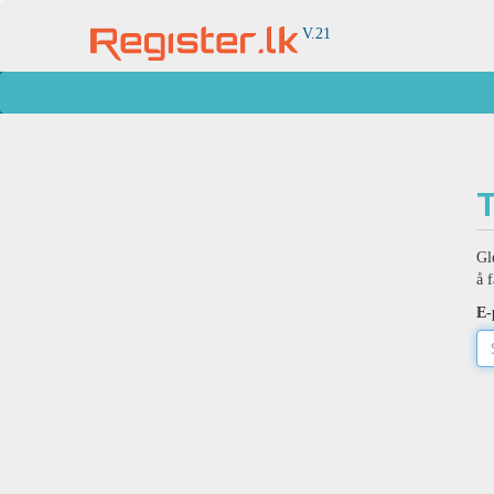
V.21
T
Gl
å f
E-